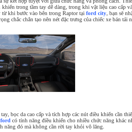
 sự kết hợp tuyệt vời giữa chức năng và phong cách. Thiế
u khiển trong tầm tay dễ dàng, trong khi vật liệu cao cấp v
y từ khi bước vào bên trong Raptor tại
ford city
, bạn sẽ nh
trọng chắc chắn tạo nên nét đặc trưng của chiếc xe bán tải n
ay, bọc da cao cấp và tích hợp các nút điều khiển cần thiế
 ford
có tính năng điều khiển cho nhiều chức năng khác n
nh năng đó mà không cần rời tay khỏi vô lăng.