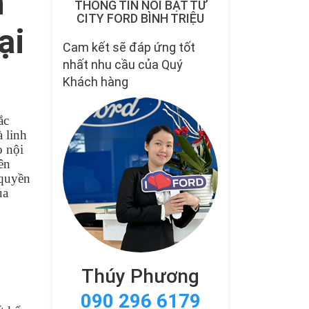
h
THÔNG TIN NỔI BẬT TỪ
CITY FORD BÌNH TRIỆU
ại
Cam kết sẽ đáp ứng tốt
nhất nhu cầu của Quý
Khách hàng
ắc
à linh
o nội
ên
 quyền
ủa
Thúy Phương
090 296 6179