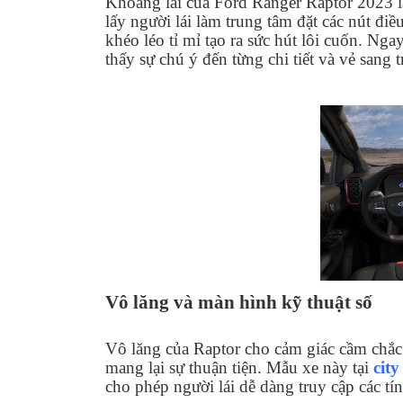
Khoang lái của Ford Ranger Raptor 2023 là
lấy người lái làm trung tâm đặt các nút điề
khéo léo tỉ mỉ tạo ra sức hút lôi cuốn. Nga
thấy sự chú ý đến từng chi tiết và vẻ sang 
Vô lăng và màn hình kỹ thuật số
Vô lăng của Raptor cho cảm giác cầm chắc t
mang lại sự thuận tiện. Mẫu xe này tại
city
cho phép người lái dễ dàng truy cập các tí