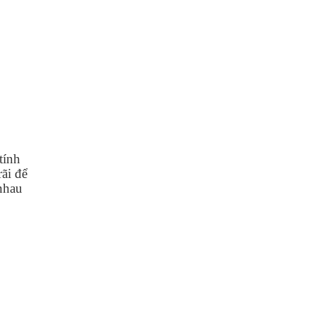
tính
ãi để
 nhau