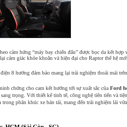
 theo cảm hứng “máy bay chiến đấu” được bọc da kết hợp 
ại cảm giác khỏe khoắn và hiện đại cho Raptor thế hệ mớ
điện 8 hướng đảm bảo mang lại trải nghiệm thoải mái trê
minh chứng cho cam kết hướng tới sự xuất sắc của
Ford 
ang trọng. Với thiết kế tinh tế, công nghệ tiên tiến và tiệ
m trong phân khúc xe bán tải, mang đến trải nghiệm lái vừ
ức, HCM (Sài Gòn - SG)