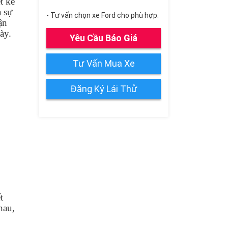
t kế
à sự
- Tư vấn chọn xe Ford cho phù hợp.
ận
ày.
Yêu Cầu Báo Giá
Tư Vấn Mua Xe
Đăng Ký Lái Thử
t
hau,