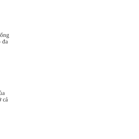
hống
ồ đa
ủa
ở cả