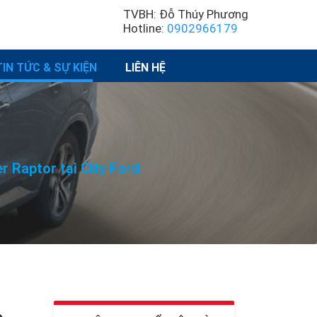
TVBH: Đỗ Thúy Phương
Hotline:
0902966179
TIN TỨC & SỰ KIỆN
LIÊN HỆ
er Raptor tại City Ford