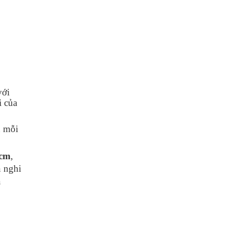
với
i của
n mỗi
hcm
,
n nghi
a