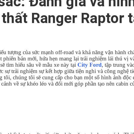
sắc: Đánh giá và hìn
i thất Ranger Raptor t
biểu tượng của sức mạnh off-road và khả năng vận hành ch
 phiên bản mới, hứa hẹn mang lại trải nghiệm lái thú vị v
 sẽ tìm hiểu sâu về mẫu xe này tại
City Ford
, tập trung và
ực sự trải nghiệm sự kết hợp giữa tiện nghi và công nghệ ti
ng tôi, chúng tôi sẽ cung cấp cho bạn một số hình ảnh độc
n cảnh về sự khéo léo và đổi mới góp phần tạo nên cabin c