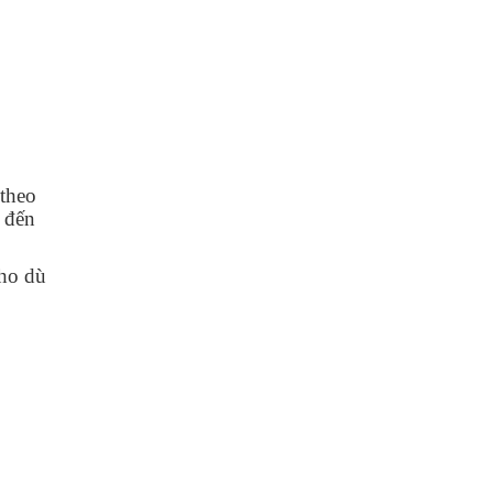
 theo
 đến
Cho dù