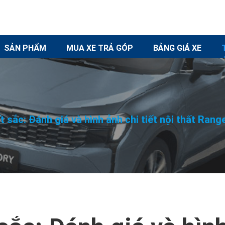
SẢN PHẨM
MUA XE TRẢ GÓP
BẢNG GIÁ XE
t sắc: Đánh giá và hình ảnh chi tiết nội thất Rang