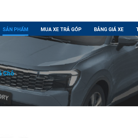
SẢN PHẨM
MUA XE TRẢ GÓP
BẢNG GIÁ XE
6 Chỗ