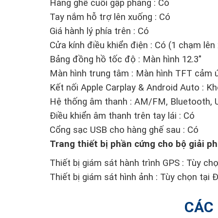
Hàng ghế cuối gập phẳng : Có
Tay nắm hỗ trợ lên xuống : Có
Giá hành lý phía trên : Có
Cửa kính điều khiển điện : Có (1 chạm lê
Bảng đồng hồ tốc độ : Màn hình 12.3"
Màn hình trung tâm : Màn hình TFT cảm ứ
Kết nối Apple Carplay & Android Auto : K
Hệ thống âm thanh : AM/FM, Bluetooth, U
Điều khiển âm thanh trên tay lái : Có
Cổng sạc USB cho hàng ghế sau : Có
Trang thiết bị phần cứng cho bộ giải p
Thiết bị giám sát hành trình GPS : Tùy chọn
Thiết bị giám sát hình ảnh : Tùy chọn tại Đ
CÁC 