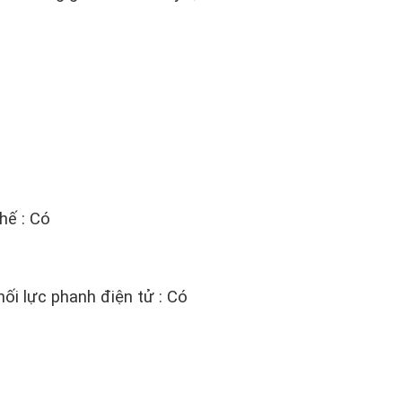
hế : Có
i lực phanh điện tử : Có