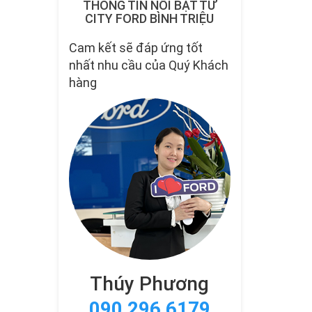
THÔNG TIN NỔI BẬT TỪ
CITY FORD BÌNH TRIỆU
Cam kết sẽ đáp ứng tốt
nhất nhu cầu của Quý Khách
hàng
Thúy Phương
090 296 6179