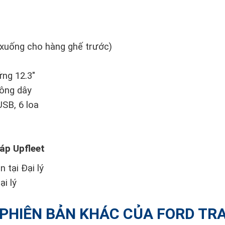
n xuống cho hàng ghế trước)
ng 12.3"
hông dây
SB, 6 loa
háp Upfleet
 tại Đại lý
ại lý
PHIÊN BẢN KHÁC CỦA FORD TR