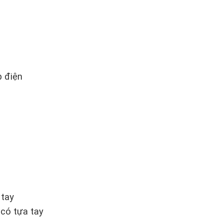
p điện
 tay
 có tựa tay