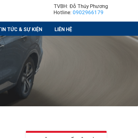
TVBH: Đỗ Thúy Phương
Hotline:
0902966179
TIN TỨC & SỰ KIỆN
LIÊN HỆ